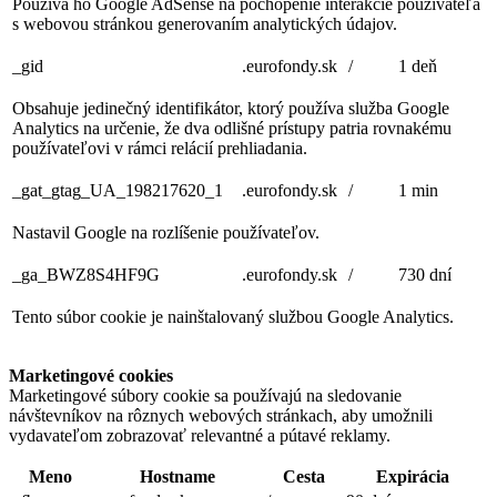
Používa ho Google AdSense na pochopenie interakcie používateľa
s webovou stránkou generovaním analytických údajov.
_gid
.eurofondy.sk
/
1 deň
Obsahuje jedinečný identifikátor, ktorý používa služba Google
Analytics na určenie, že dva odlišné prístupy patria rovnakému
používateľovi v rámci relácií prehliadania.
_gat_gtag_UA_198217620_1
.eurofondy.sk
/
1 min
Nastavil Google na rozlíšenie používateľov.
_ga_BWZ8S4HF9G
.eurofondy.sk
/
730 dní
Tento súbor cookie je nainštalovaný službou Google Analytics.
Marketingové cookies
Marketingové súbory cookie sa používajú na sledovanie
návštevníkov na rôznych webových stránkach, aby umožnili
vydavateľom zobrazovať relevantné a pútavé reklamy.
Meno
Hostname
Cesta
Expirácia