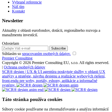
Vybrané referencie
Náš tím
Kontakt
Newsletter
Aktuality z oblasti eurofondov, dotácii, regionálneho rozvoja a
manažmentu investícií.
Odosielam
Súhlasím so
spracovaním osobných údajov.
Premier Consulting
Copyright © 2026 Premier Consulting EU, s.r.o. All rights reserved.
|
Ochrana osobných údajov
SCR® design | UX & UI agentúra poskytuje služby v oblasti UX
analýzy a stratégie, návrhu designu a realizácie webových riešení,
front-endu pre weby, portály, eshopy, aplikácie a informačné
systémy.
Táto stránka používa cookies
Súbory cookie používame na zhromažďovanie a analýzu informácií