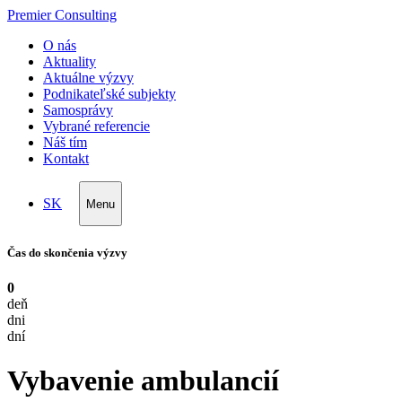
Premier Consulting
O nás
Aktuality
Aktuálne výzvy
Podnikateľské subjekty
Samosprávy
Vybrané referencie
Náš tím
Kontakt
SK
Menu
Čas do skončenia výzvy
0
deň
dni
dní
Vybavenie ambulancií