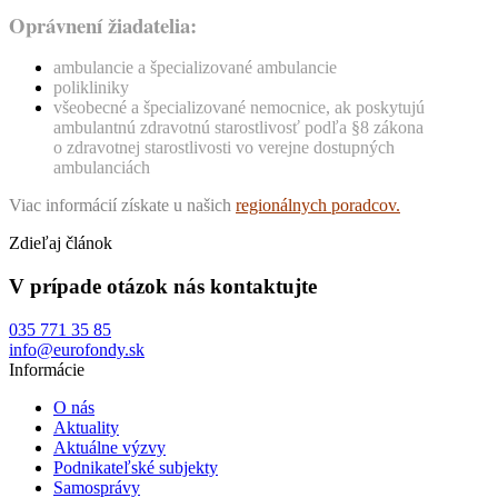
Oprávnení žiadatelia:
ambulancie a špecializované ambulancie
polikliniky
všeobecné a špecializované nemocnice, ak poskytujú
ambulantnú zdravotnú starostlivosť podľa §8 zákona
o zdravotnej starostlivosti vo verejne dostupných
ambulanciách
Viac informácií získate u našich
regionálnych poradcov
.
Zdieľaj článok
V prípade otázok nás kontaktujte
035 771 35 85
info@eurofondy.sk
Informácie
O nás
Aktuality
Aktuálne výzvy
Podnikateľské subjekty
Samosprávy