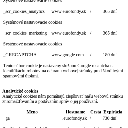
Systémové nastavovacie cookies
_scr_cookies_analytics
www.eurofondy.sk
/
365 dní
Systémové nastavovacie cookies
_scr_cookies_marketing
www.eurofondy.sk
/
365 dní
Systémové nastavovacie cookies
_GRECAPTCHA
www.google.com
/
180 dní
Tento súbor cookie je nastavený službou Google recaptcha na
identifikáciu robotov na ochranu webovej stránky pred škodlivými
spamovými útokmi.
Analytické cookies
Analytické cookies nám pomáhajú zlepšovať našu webovú stránku
zhromažďovaním a podávaním správ o jej používaní.
Meno
Hostname
Cesta
Expirácia
_ga
.eurofondy.sk
/
730 dní