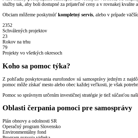
služby tak, aby boli dostupné za prijateľné ceny a v rovnakej kvalite 
Obciam môžeme poskytnúť
kompletný servis
, alebo v prípade väčš
2352
Schválených projektov
23
Rokov na trhu
79
Projekty vo všetkých okresoch
Koho sa pomoc týka?
Z pohľadu poskytovania eurofondov sú samosprávy jedným z najdôlež
pomoc môže získať mesto alebo obec každej veľkosti, je však potrebné 
Pomoc so správnym určením investičnej stratégie je tiež súčasťou naši
Oblasti čerpania pomoci pre samosprávy
Plán obnovy a odolnosti SR
Operačný program Slovensko
Environmentálny fond
Program rozvoja vidieka