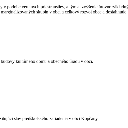
ry v podobe verejných priestranstiev, a tým aj zvýšenie úrovne zákla
ra marginalizovaných skupín v obci a celkový rozvoj obce a dosiahnutie
i budovy kultúrneho domu a obecného úradu v obci.
xitujúci stav predškolského zariadenia v obci Kopčany.