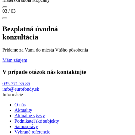
Materská škola Kopčany
03
/ 03
Bezplatná úvodná
konzultácia
Prídeme za Vami do miesta Vášho pôsobenia
Mám záujem
V prípade otázok nás kontaktujte
035 771 35 85
info@eurofondy.sk
Informácie
O nás
Aktuality
Aktuálne výzvy
Podnikateľské subjekty
Samosprávy
Vybrané referencie