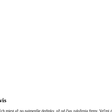
vis
h miest až po najmenšie dedinky, už od čias založenia firmy. Veľmi d