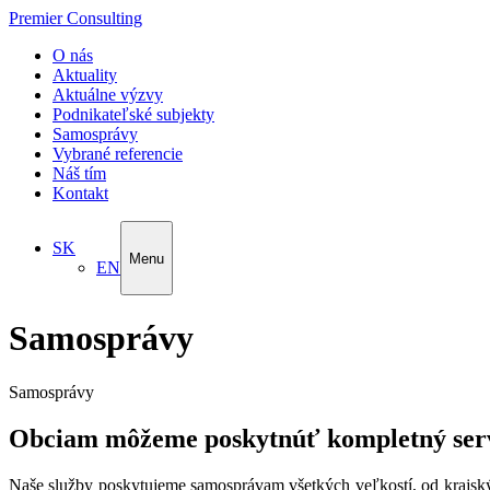
Premier Consulting
O nás
Aktuality
Aktuálne výzvy
Podnikateľské subjekty
Samosprávy
Vybrané referencie
Náš tím
Kontakt
SK
Menu
EN
Samosprávy
Samosprávy
Obciam môžeme poskytnúť kompletný ser
Naše služby poskytujeme samosprávam všetkých veľkostí, od krajskýc