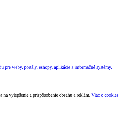
u pre weby, portály, eshopy, aplikácie a informačné systémy.
a na vylepšenie a prispôsobenie obsahu a reklám.
Viac o cookies