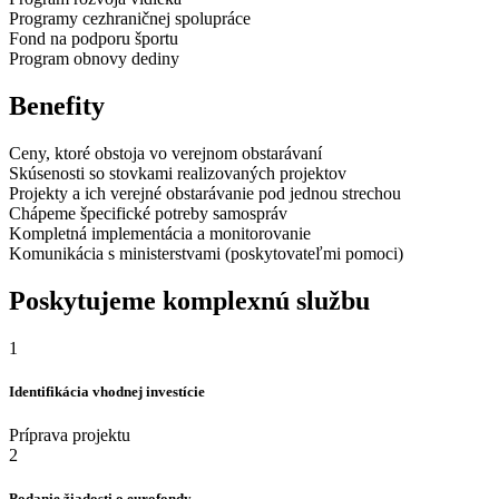
Programy cezhraničnej spolupráce
Fond na podporu športu
Program obnovy dediny
Benefity
Ceny, ktoré obstoja vo verejnom obstarávaní
Skúsenosti so stovkami realizovaných projektov
Projekty a ich verejné obstarávanie pod jednou strechou
Chápeme špecifické potreby samospráv
Kompletná implementácia a monitorovanie
Komunikácia s ministerstvami (poskytovateľmi pomoci)
Poskytujeme komplexnú službu
1
Identifikácia vhodnej investície
Príprava projektu
2
Podanie žiadosti o eurofondy