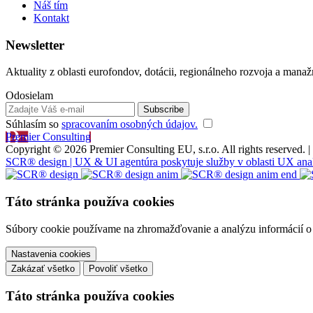
Náš tím
Kontakt
Newsletter
Aktuality z oblasti eurofondov, dotácii, regionálneho rozvoja a manaž
Odosielam
Súhlasím so
spracovaním osobných údajov.
Premier Consulting
Copyright © 2026 Premier Consulting EU, s.r.o. All rights reserved. |
SCR® design | UX & UI agentúra poskytuje služby v oblasti UX analýzy
Táto stránka používa cookies
Súbory cookie používame na zhromažďovanie a analýzu informácií o v
Nastavenia cookies
Zakázať všetko
Povoliť všetko
Táto stránka používa cookies