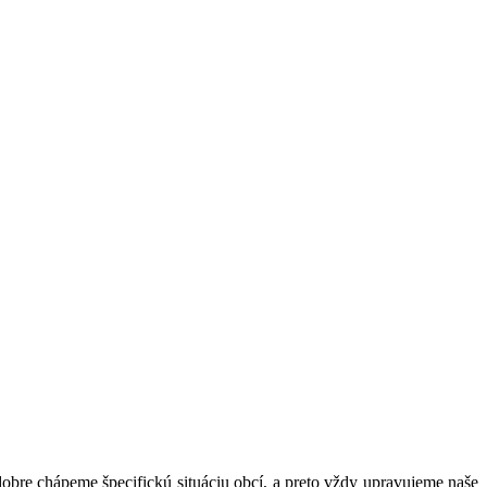
obre chápeme špecifickú situáciu obcí, a preto vždy upravujeme naše