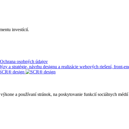
mentu investícií.
Ochrana osobných údajov
 a stratégie, návrhu designu a realizácie webových riešení, front-end
ýkone a používaní stránok, na poskytovanie funkcií sociálnych médií 