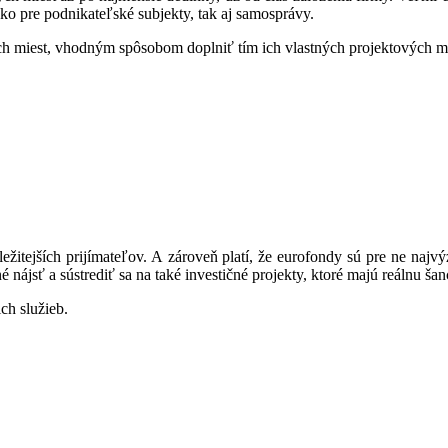
ako pre podnikateľské subjekty, tak aj samosprávy.
ích miest, vhodným spôsobom doplniť tím ich vlastných projektových m
itejších prijímateľov. A zároveň platí, že eurofondy sú pre ne najv
nájsť a sústrediť sa na také investičné projekty, ktoré majú reálnu šan
ch služieb.