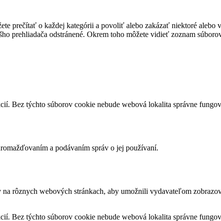
te prečítať o každej kategórii a povoliť alebo zakázať niektoré alebo 
ášho prehliadača odstránené. Okrem toho môžete vidieť zoznam súborov
cií. Bez týchto súborov cookie nebude webová lokalita správne fungo
romažďovaním a podávaním správ o jej používaní.
v na rôznych webových stránkach, aby umožnili vydavateľom zobrazova
cií. Bez týchto súborov cookie nebude webová lokalita správne fungo