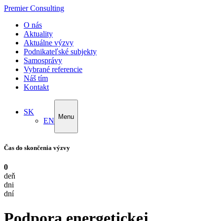
Premier Consulting
O nás
Aktuality
Aktuálne výzvy
Podnikateľské subjekty
Samosprávy
Vybrané referencie
Náš tím
Kontakt
SK
Menu
EN
Čas do skončenia výzvy
0
deň
dni
dní
Podpora energetickej