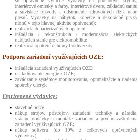
sú oprávnené výlučne výdavky na podlahové krytiny,
interiérové omietky a farby, interiérové dvere, základnú sanitu
a súvisiace rozvody a odstránenie zdravotných rizík napr.
plesní. Výdavky na nábytok, koberce a dekoračné prvky
nie sú v tejto hlavnej aktivite oprávnené);
realizácia debarierizačných opatrení;
inštalácia / rekonštrukcia / modernizácia elektrických
nabíjacích staníc pre elektromobilitu;
realizácia opatrení ochrany biodiverzity
Podpora zariadení využívajúcich OZE:
inštalácia zariadení využívajúcich OZE;
uskladňovanie energie z OZE;
zavádzanie systémov monitorovania, optimalizácie a riadenia
spotreby energie
Oprávnené výdavky:
stavebné práce
nákup strojov, prístrojov, zariadení, techniky a náradia,
vrátane dodávky a montáže zariadení a prvého zaškolenia
zariadení využívajúcich OZE;
nákup softvéru (do 10% z celkových oprávnených
výdavkov);