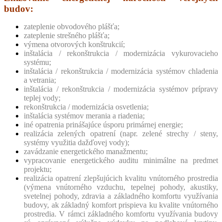
budov:
zateplenie obvodového plášťa;
zateplenie strešného plášťa;
výmena otvorových konštrukcií;
inštalácia / rekonštrukcia / modernizácia vykurovacieho
systému;
inštalácia / rekonštrukcia / modernizácia systémov chladenia
a vetrania;
inštalácia / rekonštrukcia / modernizácia systémov prípravy
teplej vody;
rekonštrukcia / modernizácia osvetlenia;
inštalácia systémov merania a riadenia;
iné opatrenia prinášajúce úsporu primárnej energie;
realizácia zelených opatrení (napr. zelené strechy / steny,
systémy využitia dažďovej vody);
zavádzanie energetického manažmentu;
vypracovanie energetického auditu minimálne na predmet
projektu;
realizácia opatrení zlepšujúcich kvalitu vnútorného prostredia
(výmena vnútorného vzduchu, tepelnej pohody, akustiky,
svetelnej pohody, zdravia a základného komfortu využívania
budovy, ak základný komfort prispieva ku kvalite vnútorného
prostredia. V rámci základného komfortu využívania budovy