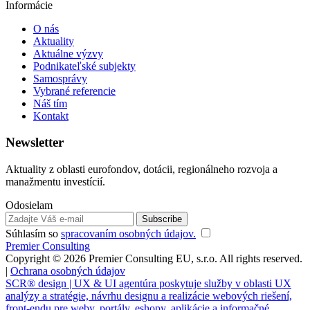
Informácie
O nás
Aktuality
Aktuálne výzvy
Podnikateľské subjekty
Samosprávy
Vybrané referencie
Náš tím
Kontakt
Newsletter
Aktuality z oblasti eurofondov, dotácii, regionálneho rozvoja a
manažmentu investícií.
Odosielam
Súhlasím so
spracovaním osobných údajov.
Premier Consulting
Copyright © 2026 Premier Consulting EU, s.r.o. All rights reserved.
|
Ochrana osobných údajov
SCR® design | UX & UI agentúra poskytuje služby v oblasti UX
analýzy a stratégie, návrhu designu a realizácie webových riešení,
front-endu pre weby, portály, eshopy, aplikácie a informačné