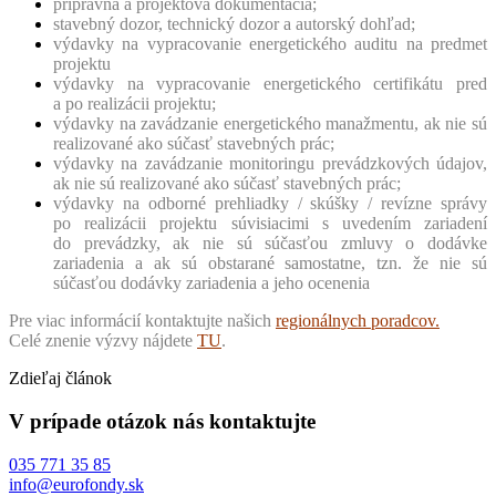
prípravná a projektová dokumentácia;
stavebný dozor, technický dozor a autorský dohľad;
výdavky na vypracovanie energetického auditu na predmet
projektu
výdavky na vypracovanie energetického certifikátu pred
a po realizácii projektu;
výdavky na zavádzanie energetického manažmentu, ak nie sú
realizované ako súčasť stavebných prác;
výdavky na zavádzanie monitoringu prevádzkových údajov,
ak nie sú realizované ako súčasť stavebných prác;
výdavky na odborné prehliadky / skúšky / revízne správy
po realizácii projektu súvisiacimi s uvedením zariadení
do prevádzky, ak nie sú súčasťou zmluvy o dodávke
zariadenia a ak sú obstarané samostatne, tzn. že nie sú
súčasťou dodávky zariadenia a jeho ocenenia
Pre viac informácií kontaktujte našich
regionálnych poradcov
.
Celé znenie výzvy nájdete
TU
.
Zdieľaj článok
V prípade otázok nás kontaktujte
035 771 35 85
info@eurofondy.sk