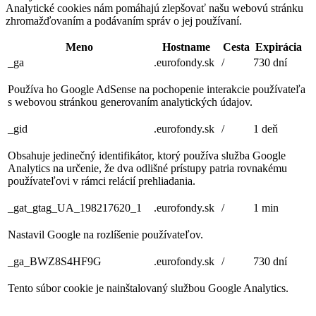
Analytické cookies nám pomáhajú zlepšovať našu webovú stránku
zhromažďovaním a podávaním správ o jej používaní.
Meno
Hostname
Cesta
Expirácia
_ga
.eurofondy.sk
/
730 dní
Používa ho Google AdSense na pochopenie interakcie používateľa
s webovou stránkou generovaním analytických údajov.
_gid
.eurofondy.sk
/
1 deň
Obsahuje jedinečný identifikátor, ktorý používa služba Google
Analytics na určenie, že dva odlišné prístupy patria rovnakému
používateľovi v rámci relácií prehliadania.
_gat_gtag_UA_198217620_1
.eurofondy.sk
/
1 min
Nastavil Google na rozlíšenie používateľov.
_ga_BWZ8S4HF9G
.eurofondy.sk
/
730 dní
Tento súbor cookie je nainštalovaný službou Google Analytics.