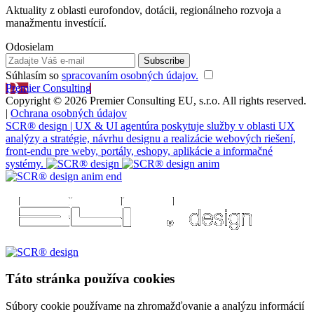
Aktuality z oblasti eurofondov, dotácii, regionálneho rozvoja a
manažmentu investícií.
Odosielam
Súhlasím so
spracovaním osobných údajov.
Premier Consulting
Copyright © 2026 Premier Consulting EU, s.r.o. All rights reserved.
|
Ochrana osobných údajov
SCR® design | UX & UI agentúra poskytuje služby v oblasti UX
analýzy a stratégie, návrhu designu a realizácie webových riešení,
front-endu pre weby, portály, eshopy, aplikácie a informačné
systémy.
Táto stránka používa cookies
Súbory cookie používame na zhromažďovanie a analýzu informácií