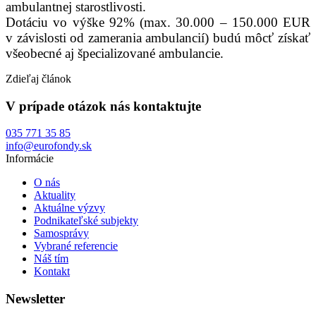
ambulantnej starostlivosti.
Dotáciu vo výške 92% (max. 30.000 – 150.000 EUR
v závislosti od zamerania ambulancií) budú môcť získať
všeobecné aj špecializované ambulancie.
Zdieľaj článok
V prípade otázok nás kontaktujte
035 771 35 85
info@eurofondy.sk
Informácie
O nás
Aktuality
Aktuálne výzvy
Podnikateľské subjekty
Samosprávy
Vybrané referencie
Náš tím
Kontakt
Newsletter