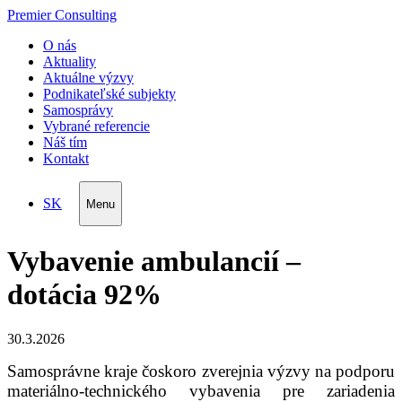
Premier Consulting
O nás
Aktuality
Aktuálne výzvy
Podnikateľské subjekty
Samosprávy
Vybrané referencie
Náš tím
Kontakt
SK
Menu
Vybavenie ambulancií –
dotácia 92%
30.3.2026
Samosprávne kraje čoskoro zverejnia výzvy na podporu
materiálno-technického vybavenia pre zariadenia