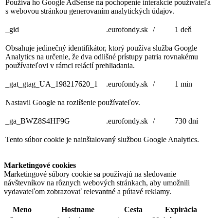
Používa ho Google AdSense na pochopenie interakcie používateľa
s webovou stránkou generovaním analytických údajov.
_gid
.eurofondy.sk
/
1 deň
Obsahuje jedinečný identifikátor, ktorý používa služba Google
Analytics na určenie, že dva odlišné prístupy patria rovnakému
používateľovi v rámci relácií prehliadania.
_gat_gtag_UA_198217620_1
.eurofondy.sk
/
1 min
Nastavil Google na rozlíšenie používateľov.
_ga_BWZ8S4HF9G
.eurofondy.sk
/
730 dní
Tento súbor cookie je nainštalovaný službou Google Analytics.
Marketingové cookies
Marketingové súbory cookie sa používajú na sledovanie
návštevníkov na rôznych webových stránkach, aby umožnili
vydavateľom zobrazovať relevantné a pútavé reklamy.
Meno
Hostname
Cesta
Expirácia