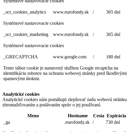
Systémové nastavovacie cookies
_scr_cookies_analytics
www.eurofondy.sk
/
365 dní
Systémové nastavovacie cookies
_scr_cookies_marketing
www.eurofondy.sk
/
365 dní
Systémové nastavovacie cookies
_GRECAPTCHA
www.google.com
/
180 dní
Tento súbor cookie je nastavený službou Google recaptcha na
identifikáciu robotov na ochranu webovej stránky pred škodlivými
spamovými útokmi.
Analytické cookies
Analytické cookies nám pomáhajú zlepšovať našu webovú stránku
zhromažďovaním a podávaním správ o jej používaní.
Meno
Hostname
Cesta
Expirácia
_ga
.eurofondy.sk
/
730 dní