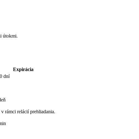
i útokmi.
Expirácia
0 dní
deň
v rámci relácií prehliadania.
min