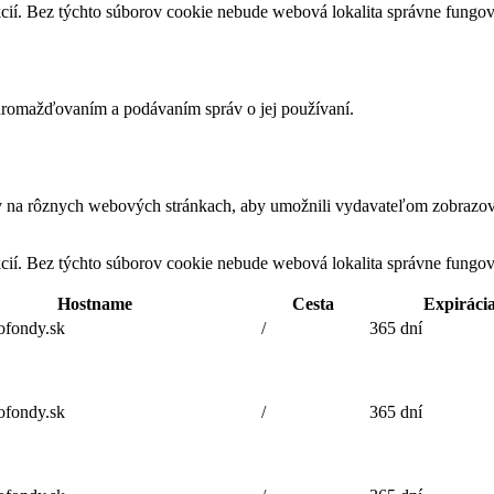
cií. Bez týchto súborov cookie nebude webová lokalita správne fungo
romažďovaním a podávaním správ o jej používaní.
v na rôznych webových stránkach, aby umožnili vydavateľom zobrazova
cií. Bez týchto súborov cookie nebude webová lokalita správne fungo
Hostname
Cesta
Expiráci
fondy.sk
/
365 dní
fondy.sk
/
365 dní