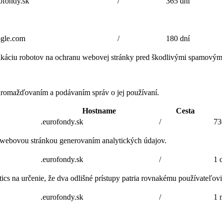
fondy.sk
/
365 dní
gle.com
/
180 dní
ifikáciu robotov na ochranu webovej stránky pred škodlivými spamovým
romažďovaním a podávaním správ o jej používaní.
Hostname
Cesta
.eurofondy.sk
/
73
 webovou stránkou generovaním analytických údajov.
.eurofondy.sk
/
1 
cs na určenie, že dva odlišné prístupy patria rovnakému používateľovi 
.eurofondy.sk
/
1 