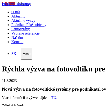
Premier Consulting
O nás
Aktuality
Aktuálne výzvy
Podnikateľské subjekty
Samosprávy
Vybrané referencie
Náš tím
Kontakt
SK
Menu
Rýchla výzva na fotovoltiku pr
11.8.2023
Nová výzva na fotovoltické systémy pre podnikateľov
Viac informácií o výzve nájdete
TU.
Zdieľaj článok