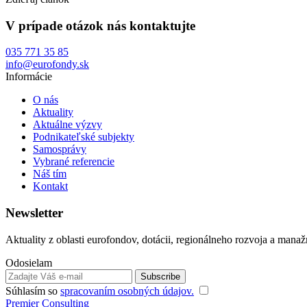
V prípade otázok nás kontaktujte
035 771 35 85
info@eurofondy.sk
Informácie
O nás
Aktuality
Aktuálne výzvy
Podnikateľské subjekty
Samosprávy
Vybrané referencie
Náš tím
Kontakt
Newsletter
Aktuality z oblasti eurofondov, dotácii, regionálneho rozvoja a manaž
Odosielam
Súhlasím so
spracovaním osobných údajov.
Premier Consulting