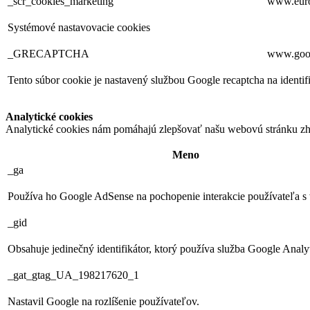
_scr_cookies_marketing
www.euro
Systémové nastavovacie cookies
_GRECAPTCHA
www.goo
Tento súbor cookie je nastavený službou Google recaptcha na ident
Analytické cookies
Analytické cookies nám pomáhajú zlepšovať našu webovú stránku zh
Meno
_ga
Používa ho Google AdSense na pochopenie interakcie používateľa s
_gid
Obsahuje jedinečný identifikátor, ktorý používa služba Google Analyti
_gat_gtag_UA_198217620_1
Nastavil Google na rozlíšenie používateľov.