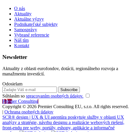
O nás
Aktuality
Aktuálne výzvy
Podnikateľské subjekty
Samosprávy
Vybrané referencie
Náš tím
Kontakt
Newsletter
Aktuality z oblasti eurofondov, dotácii, regionálneho rozvoja a
manažmentu investícií.
Odosielam
Súhlasím so
spracovaním osobných údajov.
Premier Consulting
Copyright © 2026 Premier Consulting EU, s.r.o. All rights reserved.
|
Ochrana osobných údajov
SCR® design | UX & UI agentúra poskytuje služby v oblasti UX
analýzy a stratégie, návrhu designu a realizácie webových riešení,
front-endu pre weby, portály, eshopy, aplikácie a informačné