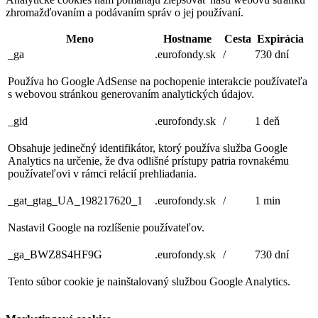
zhromažďovaním a podávaním správ o jej používaní.
Meno
Hostname
Cesta
Expirácia
_ga
.eurofondy.sk
/
730 dní
Používa ho Google AdSense na pochopenie interakcie používateľa
s webovou stránkou generovaním analytických údajov.
_gid
.eurofondy.sk
/
1 deň
Obsahuje jedinečný identifikátor, ktorý používa služba Google
Analytics na určenie, že dva odlišné prístupy patria rovnakému
používateľovi v rámci relácií prehliadania.
_gat_gtag_UA_198217620_1
.eurofondy.sk
/
1 min
Nastavil Google na rozlíšenie používateľov.
_ga_BWZ8S4HF9G
.eurofondy.sk
/
730 dní
Tento súbor cookie je nainštalovaný službou Google Analytics.