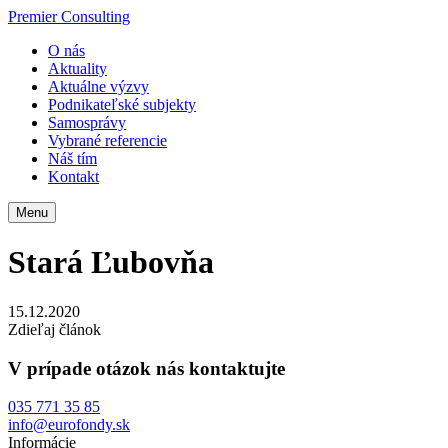
Premier Consulting
O nás
Aktuality
Aktuálne výzvy
Podnikateľské subjekty
Samosprávy
Vybrané referencie
Náš tím
Kontakt
Menu
Stará Ľubovňa
15.12.2020
Zdieľaj článok
V prípade otázok nás kontaktujte
035 771 35 85
info@eurofondy.sk
Informácie