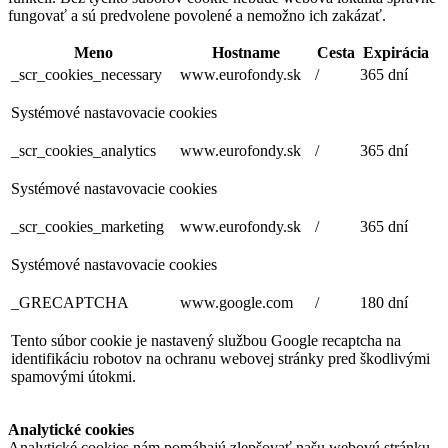
fungovať a sú predvolene povolené a nemožno ich zakázať.
Meno
Hostname
Cesta
Expirácia
_scr_cookies_necessary
www.eurofondy.sk
/
365 dní
Systémové nastavovacie cookies
_scr_cookies_analytics
www.eurofondy.sk
/
365 dní
Systémové nastavovacie cookies
_scr_cookies_marketing
www.eurofondy.sk
/
365 dní
Systémové nastavovacie cookies
_GRECAPTCHA
www.google.com
/
180 dní
Tento súbor cookie je nastavený službou Google recaptcha na
identifikáciu robotov na ochranu webovej stránky pred škodlivými
spamovými útokmi.
Analytické cookies
Analytické cookies nám pomáhajú zlepšovať našu webovú stránku