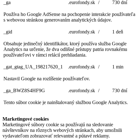
_ga
.eurofondy.sk
/
730 dní
Používa ho Google AdSense na pochopenie interakcie používateľa
s webovou stránkou generovaním analytických údajov.
_gid
.eurofondy.sk
/
1 deň
Obsahuje jedinečný identifikátor, ktorý používa služba Google
Analytics na určenie, že dva odlišné prístupy patria rovnakému
používateľovi v rámci relácií prehliadania.
_gat_gtag_UA_198217620_1
.eurofondy.sk
/
1 min
Nastavil Google na rozlíšenie používateľov.
_ga_BWZ8S4HF9G
.eurofondy.sk
/
730 dní
Tento súbor cookie je nainštalovaný službou Google Analytics.
Marketingové cookies
Marketingové súbory cookie sa používajú na sledovanie
návštevníkov na rôznych webových stránkach, aby umožnili
vydavateľom zobrazovať relevantné a pútavé reklamy.