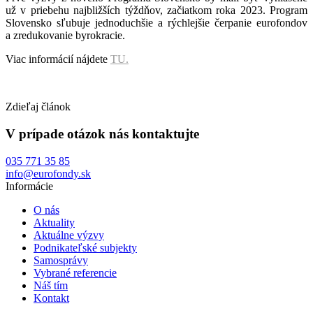
už v priebehu najbližších týždňov, začiatkom roka 2023. Program
Slovensko sľubuje jednoduchšie a rýchlejšie čerpanie eurofondov
a zredukovanie byrokracie.
Viac informácií nájdete
TU.
Zdieľaj článok
V prípade otázok nás kontaktujte
035 771 35 85
info@eurofondy.sk
Informácie
O nás
Aktuality
Aktuálne výzvy
Podnikateľské subjekty
Samosprávy
Vybrané referencie
Náš tím
Kontakt