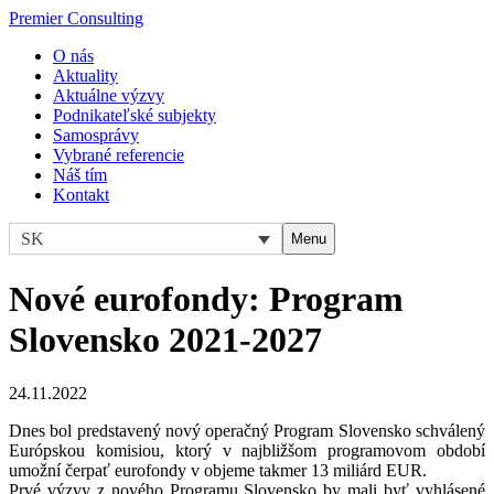
Premier Consulting
O nás
Aktuality
Aktuálne výzvy
Podnikateľské subjekty
Samosprávy
Vybrané referencie
Náš tím
Kontakt
SK
Menu
Nové eurofondy: Program
Slovensko 2021-2027
24.11.2022
Dnes bol predstavený nový operačný Program Slovensko schválený
Európskou komisiou, ktorý v najbližšom programovom období
umožní čerpať eurofondy v objeme takmer 13 miliárd EUR.
Prvé výzvy z nového Programu Slovensko by mali byť vyhlásené