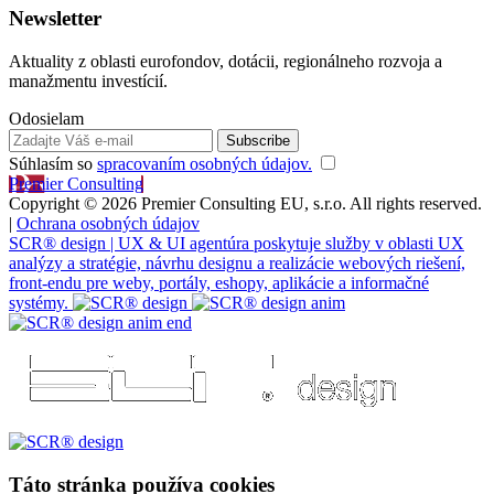
Newsletter
Aktuality z oblasti eurofondov, dotácii, regionálneho rozvoja a
manažmentu investícií.
Odosielam
Súhlasím so
spracovaním osobných údajov.
Premier Consulting
Copyright © 2026 Premier Consulting EU, s.r.o. All rights reserved.
|
Ochrana osobných údajov
SCR® design | UX & UI agentúra poskytuje služby v oblasti UX
analýzy a stratégie, návrhu designu a realizácie webových riešení,
front-endu pre weby, portály, eshopy, aplikácie a informačné
systémy.
Táto stránka používa cookies