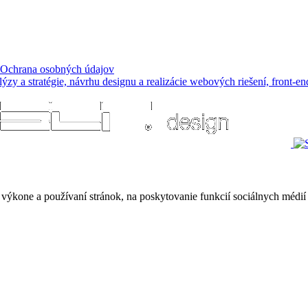
Ochrana osobných údajov
 a stratégie, návrhu designu a realizácie webových riešení, front-end
ýkone a používaní stránok, na poskytovanie funkcií sociálnych médií 