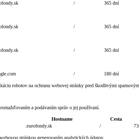
fondy.sk
/
365 dní
fondy.sk
/
365 dní
fondy.sk
/
365 dní
gle.com
/
180 dní
ifikáciu robotov na ochranu webovej stránky pred škodlivými spamovým
romažďovaním a podávaním správ o jej používaní.
Hostname
Cesta
.eurofondy.sk
/
73
 webovou stránkou generovaním analytických údajov.