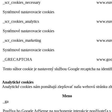
_scr_cookies_necessary
www.euro
Systémové nastavovacie cookies
_scr_cookies_analytics
www.euro
Systémové nastavovacie cookies
_scr_cookies_marketing
www.euro
Systémové nastavovacie cookies
_GRECAPTCHA
www.goo
Tento súbor cookie je nastavený službou Google recaptcha na ident
Analytické cookies
Analytické cookies nám pomáhajú zlepšovať našu webovú stránku zh
Meno
_ga
Používa ho Google AdSense na pochopenie interakcie používateľa s