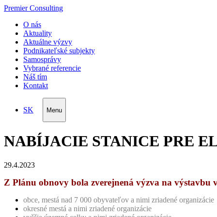
Premier Consulting
O nás
Aktuality
Aktuálne výzvy
Podnikateľské subjekty
Samosprávy
Vybrané referencie
Náš tím
Kontakt
SK
Menu
NABÍJACIE STANICE PRE 
29.4.2023
Z Plánu obnovy bola zverejnená výzva na výstavbu ver
obce, mestá nad 7 000 obyvateľov a nimi zriadené organizácie
okresné mestá a nimi zriadené organizácie