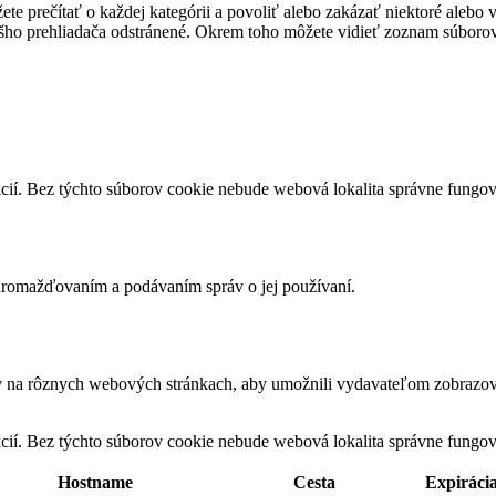
te prečítať o každej kategórii a povoliť alebo zakázať niektoré alebo 
ášho prehliadača odstránené. Okrem toho môžete vidieť zoznam súborov
cií. Bez týchto súborov cookie nebude webová lokalita správne fungo
romažďovaním a podávaním správ o jej používaní.
v na rôznych webových stránkach, aby umožnili vydavateľom zobrazova
cií. Bez týchto súborov cookie nebude webová lokalita správne fungo
Hostname
Cesta
Expiráci