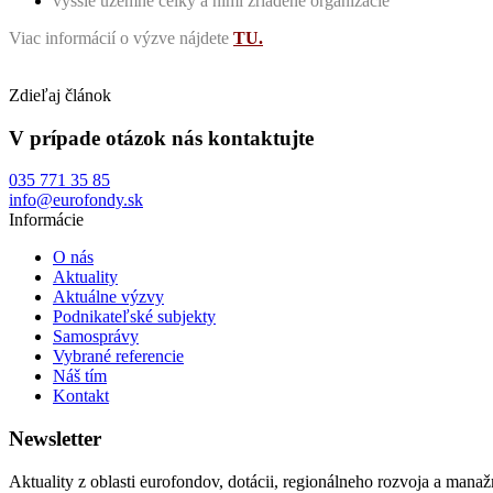
vyššie územné celky a nimi zriadené organizácie
Viac informácií o výzve nájdete
TU
.
Zdieľaj článok
V prípade otázok nás kontaktujte
035 771 35 85
info@eurofondy.sk
Informácie
O nás
Aktuality
Aktuálne výzvy
Podnikateľské subjekty
Samosprávy
Vybrané referencie
Náš tím
Kontakt
Newsletter
Aktuality z oblasti eurofondov, dotácii, regionálneho rozvoja a manaž