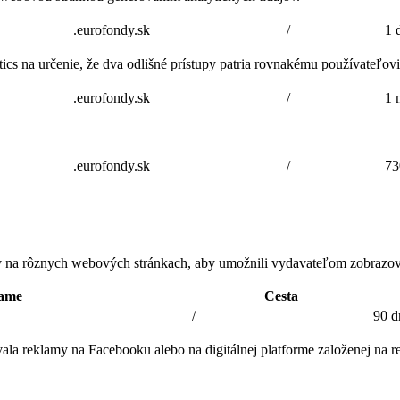
.eurofondy.sk
/
1 
cs na určenie, že dva odlišné prístupy patria rovnakému používateľovi 
.eurofondy.sk
/
1 
.eurofondy.sk
/
73
v na rôznych webových stránkach, aby umožnili vydavateľom zobrazova
ame
Cesta
/
90 d
ala reklamy na Facebooku alebo na digitálnej platforme založenej na 