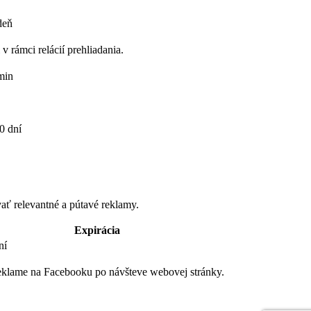
deň
v rámci relácií prehliadania.
min
0 dní
ť relevantné a pútavé reklamy.
Expirácia
ní
reklame na Facebooku po návšteve webovej stránky.