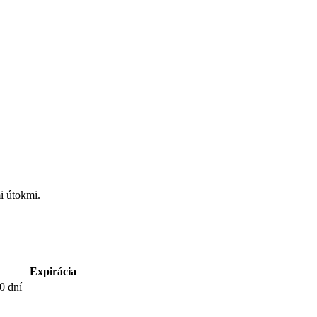
i útokmi.
Expirácia
0 dní